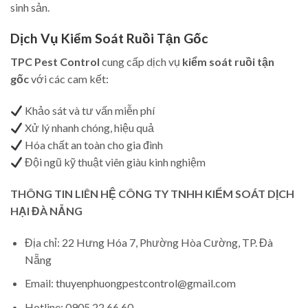
sinh sản.
Dịch Vụ Kiểm Soát Ruồi Tận Gốc
TPC Pest Control
cung cấp dịch vụ
kiểm soát ruồi tận
gốc
với các cam kết:
Khảo sát và tư vấn miễn phí
Xử lý nhanh chóng, hiệu quả
Hóa chất an toàn cho gia đình
Đội ngũ kỹ thuật viên giàu kinh nghiệm
THÔNG TIN LIÊN HỆ CÔNG TY TNHH KIỂM SOÁT DỊCH
HẠI ĐÀ NẴNG
Địa chỉ: 22 Hưng Hóa 7, Phường Hòa Cường, TP. Đà
Nẵng
Email: thuyenphuongpestcontrol@gmail.com
Hotline: 0905 22 66 60