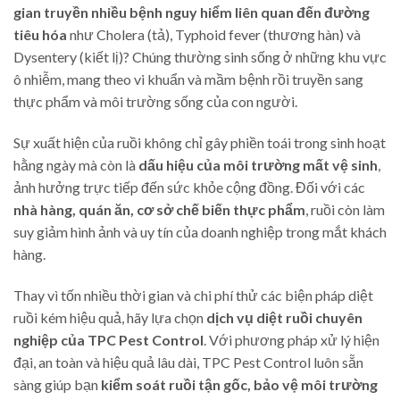
gian truyền nhiều bệnh nguy hiểm liên quan đến đường
tiêu hóa
như
Cholera
(tả),
Typhoid fever
(thương hàn) và
Dysentery
(kiết lị)? Chúng thường sinh sống ở những khu vực
ô nhiễm, mang theo vi khuẩn và mầm bệnh rồi truyền sang
thực phẩm và môi trường sống của con người.
Sự xuất hiện của ruồi không chỉ gây phiền toái trong sinh hoạt
hằng ngày mà còn là
dấu hiệu của môi trường mất vệ sinh
,
ảnh hưởng trực tiếp đến sức khỏe cộng đồng. Đối với các
nhà hàng, quán ăn, cơ sở chế biến thực phẩm
, ruồi còn làm
suy giảm hình ảnh và uy tín của doanh nghiệp trong mắt khách
hàng.
Thay vì tốn nhiều thời gian và chi phí thử các biện pháp diệt
ruồi kém hiệu quả, hãy lựa chọn
dịch vụ diệt ruồi chuyên
nghiệp của TPC Pest Control
. Với phương pháp xử lý hiện
đại, an toàn và hiệu quả lâu dài, TPC Pest Control luôn sẵn
sàng giúp bạn
kiểm soát ruồi tận gốc, bảo vệ môi trường