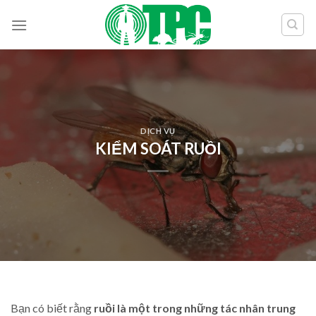
Skip
to
content
DỊCH VỤ
KIỂM SOÁT RUỒI
Bạn có biết rằng
ruồi là một trong những tác nhân trung