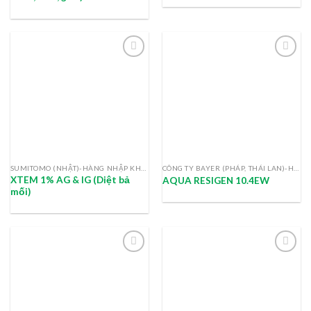
SUMITOMO (NHẬT)-HÀNG NHẬP KHẨU
CÔNG TY BAYER (PHÁP, THÁI LAN)-HÀNG NHẬP KHẨU
XTEM 1% AG & IG (Diệt bả
AQUA RESIGEN 10.4EW
mối)