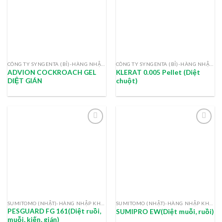
CÔNG TY SYNGENTA (BỈ)-HÀNG NHẬP KHẨU
CÔNG TY SYNGENTA (BỈ)-HÀNG NHẬP KHẨU
ADVION COCKROACH GEL
KLERAT 0.005 Pellet (Diệt
DIỆT GIÁN
chuột)
SUMITOMO (NHẬT)-HÀNG NHẬP KHẨU
SUMITOMO (NHẬT)-HÀNG NHẬP KHẨU
PESGUARD FG 161(Diệt ruồi,
SUMIPRO EW(Diệt muỗi, ruồi)
muỗi, kiến, gián)