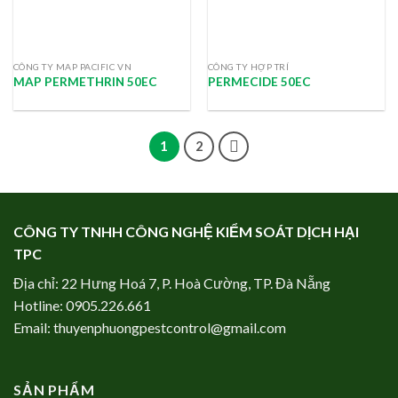
CÔNG TY MAP PACIFIC VN
CÔNG TY HỢP TRÍ
MAP PERMETHRIN 50EC
PERMECIDE 50EC
1
2
CÔNG TY TNHH CÔNG NGHỆ KIỂM SOÁT DỊCH HẠI
TPC
Địa chỉ: 22 Hưng Hoá 7, P. Hoà Cường, TP. Đà Nẵng
Hotline:
0905.226.661
Email:
thuyenphuongpestcontrol@gmail.com
SẢN PHẨM